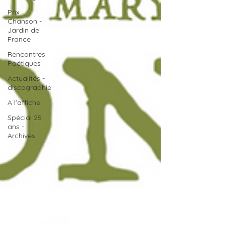
Prix
Chanson -
Jardin de
France
Rencontres
Poétiques
Actualités -
discographie
A l'affiche
Spécial 25
ans -
Archives