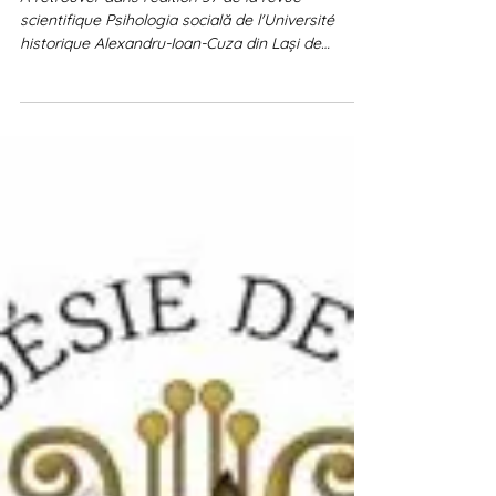
de Roumanie
A retrouver dans l'édition 57 de la revue
scientifique Psihologia socială de l'Université
historique Alexandru-Ioan-Cuza din Lași de
Roumanie (psychologie sociale), l'article
"Christina Goh, une poétique de la traversée entre
corps, voix et mémoires" par le Professeur
Emmanuel Banywesize. La revue en version
papier comporte des articles en roumain, anglais
et français. Elle est disponible à l'achat et livrée
dans le monde entier, y compris en France
(environ 150 lei roumains