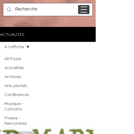
ACTUALITES
A l'affiche
All Posts
Actualités
A l'affiche
Archives
Arts pluriels
Conférences
Musique -
Concerts
Poésie -
Rencontres
Uncategorized