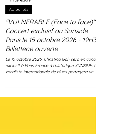
1 min de lecture
Actualités
"VULNERABLE (Face to face)" -
Concert exclusif au Sunside
Paris le 15 octobre 2026 - 19H30
Billetterie ouverte
Le 15 octobre 2026, Christina Goh sera en concert
exclusif à Paris France à l'historique SUNSIDE. La
vocaliste internationale de blues partagera un
moment précieux autour de son nouvel album
live, "VULNERABLE (Face to face)", annoncé le 2
octobre 2026 chez Plaza Mayor Company Ltd.
basé à Hong-Kong et Londres. Une occasion de
vivre un concert unique avec celle qui a été
surnommée "la perle noire de l'afro-blues" en
répit et douce évasion. La billetterie est ouverte.
Profondeur