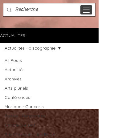
ACTUALITES
Actualités - discographie
All Posts
Actualités
Actualités -
Archives
Arts pluriels
discographie
Conférences
Musique - Concerts
Poésie - Rencontres
Uncategorized
Prix Chanson - Jardin de