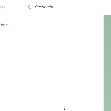
ENT
ntres
A l'affiche