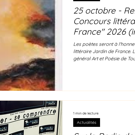
25 octobre - Re
Concours littéra
France" 2026 (in
Chanson Christ
Les poètes seront à l'honn
littéraire Jardin de France. 
général Art et Poésie de To
Octaède pour la préservati
des prix de la 24ème édition
France 2026. Ce sera le dim
Tours en France. Art et Po
poètes, d'auteurs et de pein
1 min de lecture
Actualités