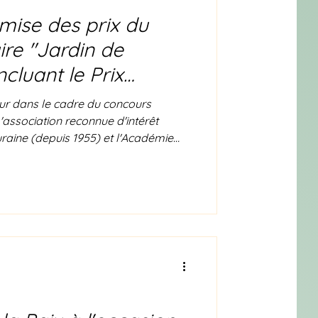
mise des prix du
ire "Jardin de
cluant le Prix
ina Goh)
eur dans le cadre du concours
L'association reconnue d'intérêt
uraine (depuis 1955) et l'Académie
on du sonnet présentent la remise
 du concours littéraire Jardin de
anche 25 octobre à partir de midi à
ésie de Touraine regroupe nombre de
tres primés, ainsi que de