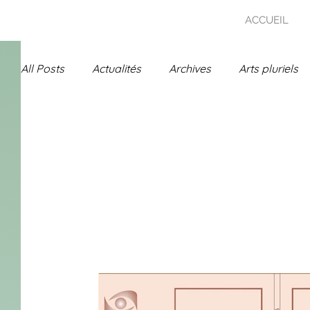
ACCUEIL
All Posts
Actualités
Archives
Arts pluriels
Uncategorized
Prix Chanson - Jardin de Franc
Spécial 25 ans - Archives
Arts pluriels