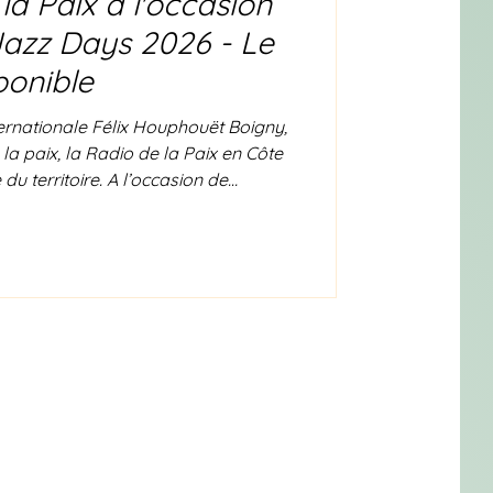
la Paix à l'occasion
Jazz Days 2026 - Le
ponible
ternationale Félix Houphouët Boigny,
 la paix, la Radio de la Paix en Côte
du territoire. A l’occasion de
ristina Goh, invitée de la "Rotonde
ste Maxime Perrin, était sur les
e « La paix en chanson » diffusée le
ienne. Le podcast est désormais en
 loin