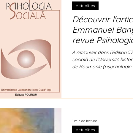
Actualités
Découvrir l'artic
Emmanuel Bany
revue Psihologi
l'Université Al
A retrouver dans l'édition 57
Lași de Rouman
socială de l'Université hist
de Roumanie (psychologie soc
poétique de la traversée en
Professeur Emmanuel Banywe
comporte des articles en rou
disponible à l'achat et livr
France (environ 150 lei rou
1 min de lecture
Actualités