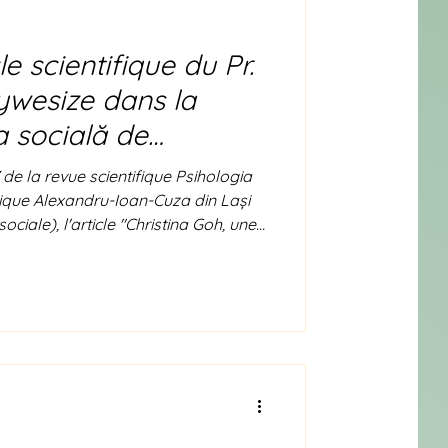
le scientifique du Pr.
wesize dans la
a socială de
exandru-Ioan-Cuza din
 de la revue scientifique Psihologia
ie
orique Alexandru-Ioan-Cuza din Lași
iale), l'article "Christina Goh, une
tre corps, voix et mémoires" par le
size. La revue en version papier
main, anglais et français. Elle est
ée dans le monde entier, y compris en
mains