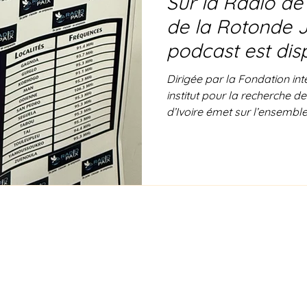
Sur la Radio de 
de la Rotonde 
podcast est dis
Dirigée par la Fondation in
institut pour la recherche de
d’Ivoire émet sur l’ensemble 
l’International Jazz Day, Ch
Jazz Days" avec l’accordéoni
ondes de l’émission référent
25 juin 2026 sur la FM ivoir
ligne. L’occasion d’aller plus