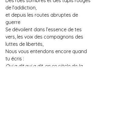
Des rues sombres et des tapis rouges 
de l’addiction,
et depuis les routes abruptes de 
guerre
Se dévoilent dans l’essence de tes 
vers, les voix des compagnons des 
luttes de libertés,
Nous vous entendons encore quand 
tu écris :
Qui a dit qui a dit, en ce siècle de la 
haine et de l’atome
Quand tout pouvoir est poussière 
toute force faiblesse, que les Sur-
Grands
Tremblent la nuit sur leurs silos 
profonds de bombes et de tombes, 
quand
A l’horizon de la saison, je scrute dans 
la fièvre les tornades stériles