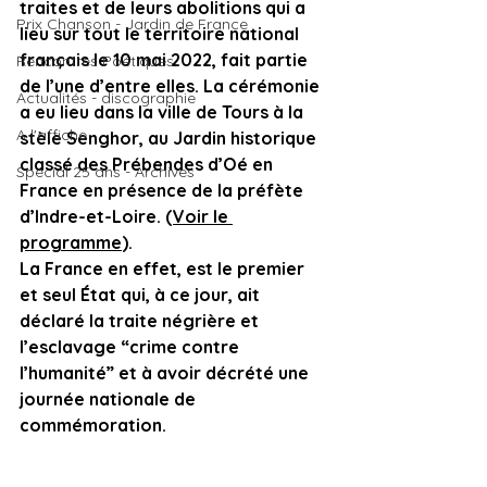
traites et de leurs abolitions qui a 
Prix Chanson - Jardin de France
lieu sur tout le territoire national 
français le 10 mai 2022, fait partie 
Rencontres Poétiques
de l’une d’entre elles. La cérémonie 
Actualités - discographie
a eu lieu dans la ville de Tours à la 
A l'affiche
stèle Senghor, au Jardin historique 
classé des Prébendes d’Oé en 
Spécial 25 ans - Archives
France en présence de la préfète 
d’Indre-et-Loire. (
Voir le 
programme
).
La France en effet, est le premier 
et seul État qui, à ce jour, ait 
déclaré la traite négrière et 
l’esclavage “crime contre 
l’humanité” et à avoir décrété une 
journée nationale de 
commémoration.