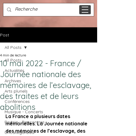
Post
All Posts
4 min de lecture
All Posts
10 mai 2022 - France /
Actualités
Journée nationale des
Archives
mémoires de l’esclavage,
Arts pluriels
des traites et de leurs
Conférences
abolitions
Musique - Concerts
La France a plusieurs dates 
Poésie - Rencontres
mémorielles. La Journée nationale 
des mémoires de l’esclavage, des 
Uncategorized