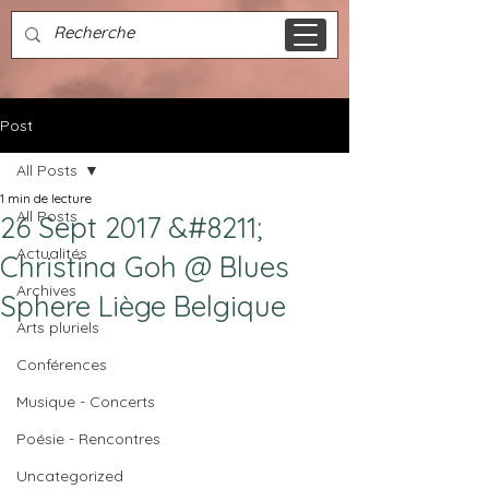
Post
All Posts
1 min de lecture
All Posts
26 Sept 2017 &#8211;
Actualités
Christina Goh @ Blues
Archives
Sphere Liège Belgique
Arts pluriels
Conférences
Musique - Concerts
Poésie - Rencontres
Uncategorized