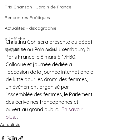
Prix Chanson - Jardin de France
Rencontres Poétiques
Actualités - discographie
A l'affiche
Christina Goh sera présente au débat 
organisé au Palais du Luxembourg à 
Spécial 25 ans - Archives
Paris France le 6 mars à 17H30. 
Colloque et journée dédiée à 
l’occasion de la journée internationale 
de lutte pour les droits des femmes,  
un événement organisé par 
l’Assemblée des femmes, le Parlement 
des écrivaines francophones et 
ouvert au grand public. 
 En savoir 
plus.
 .  
Actualités