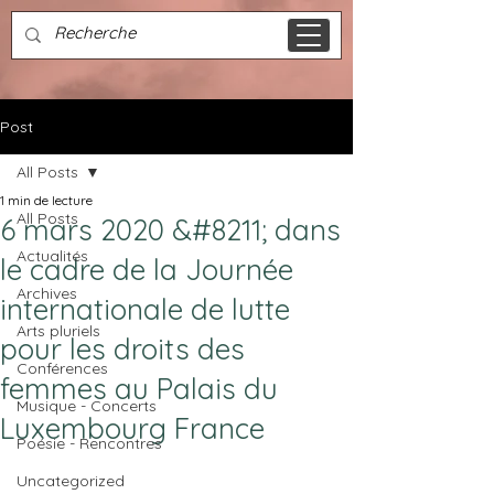
Post
All Posts
1 min de lecture
All Posts
6 mars 2020 &#8211; dans
Actualités
le cadre de la Journée
Archives
internationale de lutte
Arts pluriels
pour les droits des
Conférences
femmes au Palais du
Musique - Concerts
Luxembourg France
Poésie - Rencontres
Uncategorized