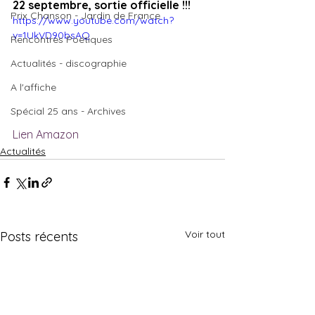
22 septembre, sortie officielle !!!
Prix Chanson - Jardin de France
https://www.youtube.com/watch?
v=1UkVD90bsAQ
Rencontres Poétiques
Actualités - discographie
A l'affiche
Spécial 25 ans - Archives
Lien Amazon
Actualités
Voir tout
Posts récents