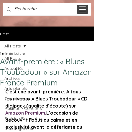
Post
All Posts
1 min de lecture
All Posts
Avant-première : « Blues
Actualités
Troubadour » sur Amazon
Archives
France Premium
Arts pluriels
C’est une avant-première. A tous 
Conférences
les niveaux.
« Blues Troubadour » CD 
digipack (qualité d’écoute) sur 
Musique - Concerts
Amazon Premium.
L’occasion de 
Poésie - Rencontres
découvrir l’opus au calme et en 
exclusivité avant la déferlante du 
Uncategorized