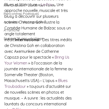
Blues et littérature « 
Le Prix
« . Une 
Prix Chanson - Jardin de France
approche nouvelle, musicale et très 
Rencontres Poétiques
blusy à découvrir sur plusieurs 
Actualités - discographie
scènes. Christina Goh illustre la 
Comédie Humaine de Balzac sous un 
A l'affiche
angle totalement 
Spécial 25 ans - Archives
inédit.
International
– Des titres inédits 
de Christina Goh en collaboration 
avec Axemunkee de Catherine 
Capozzi pour le spectacle « 
Bring Us 
Your Women
 » à l’occasion de la 
journée internationale de la femme au 
Somerville Theater (Boston, 
Masachusetts USA).– L’opus « 
Blues 
Troubadour
 » toujours d’actualité sur 
de nouvelles scènes en photos et 
musique. – A suivre : les actualités des 
lauréats du concours international 