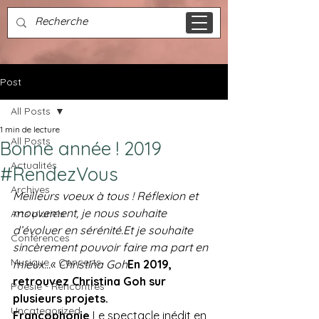
Post
All Posts
1 min de lecture
All Posts
Bonne année ! 2019
Actualités
#RendezVous
Archives
Meilleurs voeux à tous ! 
Réflexion et 
mouvement, je nous souhaite 
Arts pluriels
d’évoluer en sérénité.
Et je souhaite 
Conférences
sincèrement pouvoir faire ma part en 
Musique - Concerts
mieux…
« 
Christina Goh
En 2019, 
retrouvez Christina Goh sur 
Poésie - Rencontres
plusieurs projets.
Uncategorized
Francophonie 
Le spectacle inédit en 