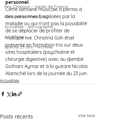
personnel. 
Prix Chanson - Jardin de France
Cette semaine musicale a permis à 
des personnes fragilisées par la 
Rencontres Poétiques
maladie ou qui n’ont pas la possibilité 
Actualités - discographie
de se déplacer de profiter de 
A l'affiche
musique live. Christina Goh était 
présente en formation trio sur deux 
Spécial 25 ans - Archives
sites hospitaliers (psychiatrie et 
chirurgie digestive) avec au djembé 
Gotham Aymar et à la guitare Nicolas 
Alamichel lors de la journée du 23 juin.
Actualités
Voir tout
Posts récents