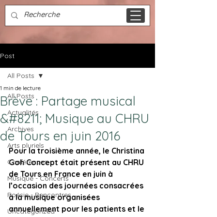
Post
All Posts
1 min de lecture
All Posts
Brève : Partage musical
Actualités
&#8211; Musique au CHRU
Archives
de Tours en juin 2016
Arts pluriels
Pour la troisième année, le Christina 
Conférences
Goh Concept était présent au CHRU 
de Tours en France en juin à 
Musique - Concerts
l’occasion des journées consacrées 
Poésie - Rencontres
à la musique organisées 
annuellement pour les patients et le 
Uncategorized