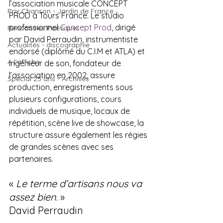
l’association musicale CONCEPT 
Prix Chanson - Jardin de France
PROD à Tours France. Le studio 
professionnel 
Concept Prod
, dirigé 
Rencontres Poétiques
par David Perraudin, instrumentiste 
Actualités - discographie
endorsé (diplômé du C.I.M et ATLA) et 
A l'affiche
ingénieur de son, fondateur de 
l’association en 2002, assure 
Spécial 25 ans - Archives
production, enregistrements sous 
plusieurs configurations, cours 
individuels de musique, locaux de 
répétition, scène live de showcase, la 
structure assure également les régies 
de grandes scènes avec ses 
partenaires.
« 
Le terme d’artisans nous va 
assez bien
. »
David Perraudin