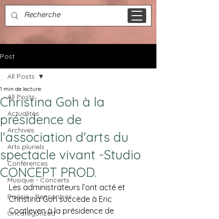
Post
All Posts
1 min de lecture
All Posts
Christina Goh à la
Actualités
présidence de
Archives
l'association d'arts du
Arts pluriels
spectacle vivant -Studio
Conférences
CONCEPT PROD.
Musique - Concerts
Les administrateurs l’ont acté et 
Poésie - Rencontres
Christina Goh succède à Eric 
Coatleven à la présidence de 
Uncategorized