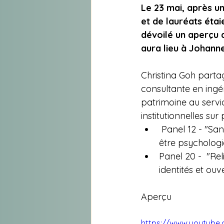
Le 23 mai, après u
et de lauréats étai
dévoilé un aperçu 
aura lieu à Johann
Christina Goh partag
consultante en ingéni
patrimoine au servic
institutionnelles sur
 Panel 12 - "Sa
être psychologi
Panel 20 -  "Rel
identités et ou
Aperçu
https://www.youtube