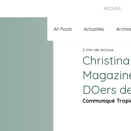
ACCUEIL
All Posts
Actualités
Archiv
2 min de lecture
Uncategorized
Prix Chans
Christina
Magazine
A l'affiche
Spécial 25 ans 
DOers de
Communiqué Tropi