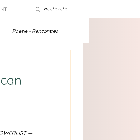
ENT
Poésie - Rencontres
ités - discographie
ican
POWERLIST — 