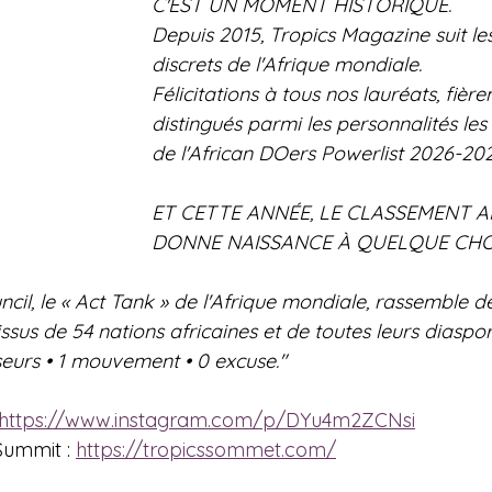
C'EST UN MOMENT HISTORIQUE.
Depuis 2015, Tropics Magazine suit les
discrets de l'Afrique mondiale.
Félicitations à tous nos lauréats, fièr
distingués parmi les personnalités les 
de l'African DOers Powerlist 2026-202
ET CETTE ANNÉE, LE CLASSEMENT 
DONNE NAISSANCE À QUELQUE CHO
cil, le « Act Tank » de l'Afrique mondiale, rassemble d
us de 54 nations africaines et de toutes leurs diaspor
eurs • 1 mouvement • 0 excuse."
https://www.instagram.com/p/DYu4m2ZCNsi
 Summit : 
https://tropicssommet.com/