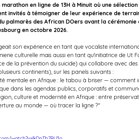
n marathon en ligne de 13H à Minuit où une sélection
ent invités à témoigner de leur expérience de terrain
du palmarès des African DOers avant la cérémonie 
esbourg en octobre 2026.
eait son expérience en tant que vocaliste internationa
erie culturelle mais aussi en tant qu'initiatrice de Ut Fo
e de la prévention du suicide) qui collabore avec des 
 plusieurs continents), sur les panels suivants :
nté mentale en Afrique : le tabou à briser — comment i
que dans les agendas publics, corporatifs et communa
igion, culture et modernité en Afrique : entre préservat
verture au monde — où tracer la ligne ?"
.com/watch?v=lkDnTb7RU3o