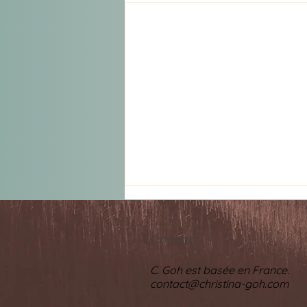
Contact
C. Goh est basée en France.
contact@christina-goh.com