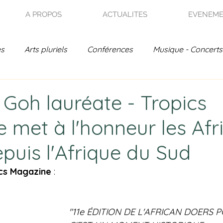
A PROPOS
ACTUALITES
EVENEM
es
Arts pluriels
Conférences
Musique - Concerts
on - Jardin de France
Rencontres Poétiques
Actual
 Goh lauréate - Tropics
 met à l'honneur les Afr
- Archives
puis l'Afrique du Sud
cs Magazine 
:
"11e ÉDITION DE L'AFRICAN DOERS 