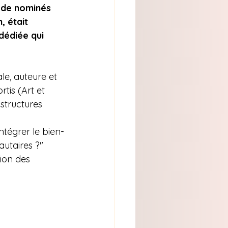
 de nominés 
, était 
dédiée qui 
le, auteure et 
rtis (Art et 
structures 
ntégrer le bien-
utaires ?"
ion des 