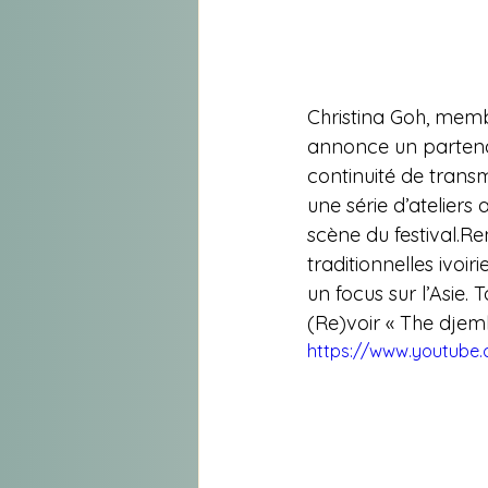
Christina Goh, membr
annonce un partenar
continuité de transm
une série d’ateliers 
scène du festival.R
traditionnelles ivo
un focus sur l’Asie. 
(Re)voir « The djem
https://www.youtub