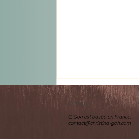
Contact
C. Goh est basée en France.
contact@christina-goh.com