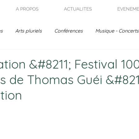
A PROPOS
ACTUALITES
EVENEM
es
Arts pluriels
Conférences
Musique - Concerts
on - Jardin de France
Rencontres Poétiques
Actual
tion &#8211; Festival 10
 de Thomas Guéi &#821
- Archives
tion