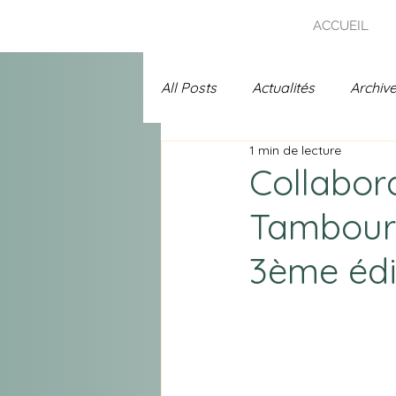
ACCUEIL
All Posts
Actualités
Archiv
1 min de lecture
Uncategorized
Prix Chans
Collabora
Tambours
A l'affiche
Spécial 25 ans 
3ème édi