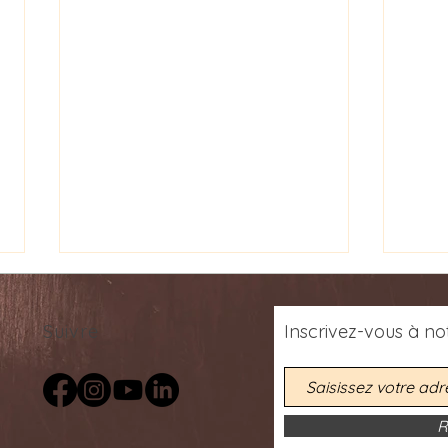
Suivre
Inscrivez-vous
à
not
R