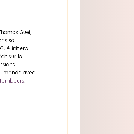
 Thomas Guéi, 
ans sa 
éi initiera 
dit sur la 
ssions 
 du monde avec 
00 Tambours
.