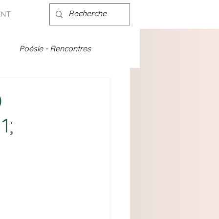
ENT
Poésie - Rencontres
ités - discographie
0
1;