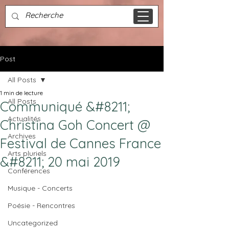
Post
All Posts
1 min de lecture
All Posts
Communiqué &#8211;
Actualités
Christina Goh Concert @
Archives
Festival de Cannes France
Arts pluriels
&#8211; 20 mai 2019
Conférences
Musique - Concerts
Poésie - Rencontres
Uncategorized