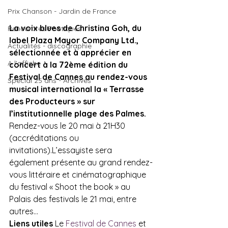
Prix Chanson - Jardin de France
La voix blues de Christina Goh, du 
Rencontres Poétiques
label Plaza Mayor Company Ltd., 
Actualités - discographie
sélectionnée et à apprécier en 
A l'affiche
concert à la 72ème édition du 
Festival de Cannes au rendez-vous 
Spécial 25 ans - Archives
musical international la « Terrasse 
des Producteurs » sur 
l’institutionnelle plage des Palmes.
Rendez-vous le 20 mai à 21H30 
(accréditations ou 
invitations).
L’essayiste sera 
également présente au grand rendez-
vous littéraire et cinématographique 
du festival « Shoot the book » au 
Palais des festivals le 21 mai, entre 
Liens utiles
 Le 
Festival de Cannes 
et 