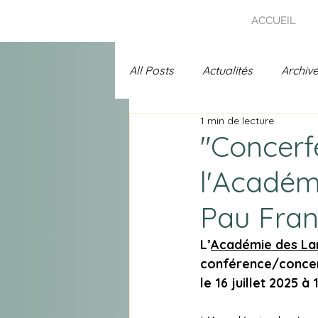
ACCUEIL
All Posts
Actualités
Archiv
1 min de lecture
Uncategorized
Prix Chans
"Concerfé
l'Académ
A l'affiche
Spécial 25 ans 
Pau Fra
L’
Académie des La
conférence/concert
le 16 juillet 2025 à