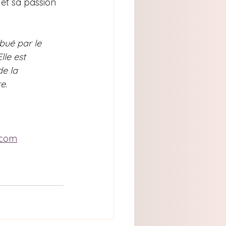
et sa passion 
bué par le 
le est 
de la 
e.
.com