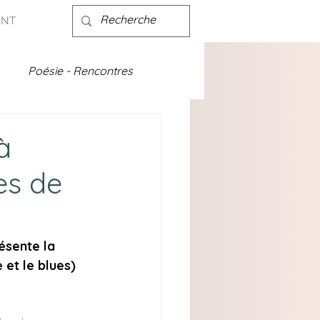
ENT
Poésie - Rencontres
ités - discographie
à
es de
ésente la 
et le blues) 