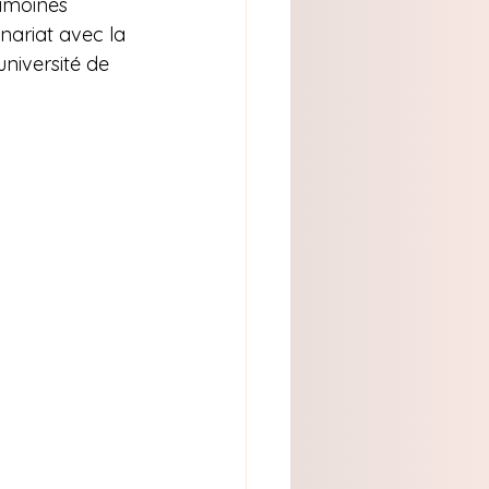
imoines 
enariat avec la 
niversité de 