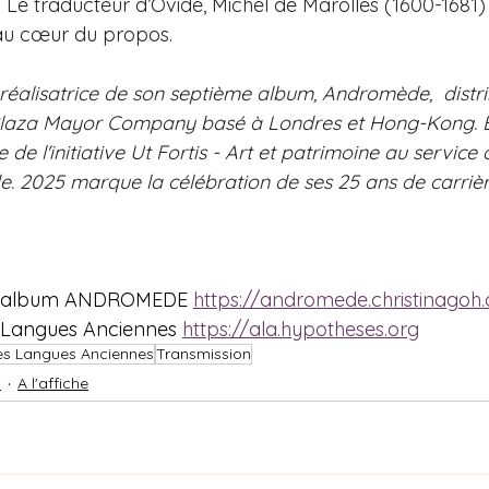
Le traducteur d’Ovide, Michel de Marolles (1600-1681) 
 au cœur du propos.
 réalisatrice de son septième album, Andromède,  distri
 Plaza Mayor Company basé à Londres et Hong-Kong. El
 de l'initiative Ut Fortis - Art et patrimoine au service 
e. 2025 marque la célébration de ses 25 ans de carrièr
à l'album ANDROMEDE 
https://andromede.christinagoh
 Langues Anciennes 
https://ala.hypotheses.org
s Langues Anciennes
Transmission
s
A l'affiche