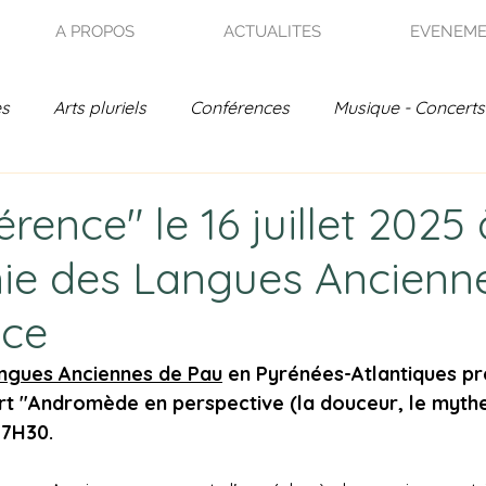
A PROPOS
ACTUALITES
EVENEM
es
Arts pluriels
Conférences
Musique - Concerts
on - Jardin de France
Rencontres Poétiques
Actual
rence" le 16 juillet 2025 
ie des Langues Ancienn
- Archives
nce
ngues Anciennes de Pau
 en Pyrénées-Atlantiques pr
 "Andromède en perspective (la douceur, le mythe 
 17H30.