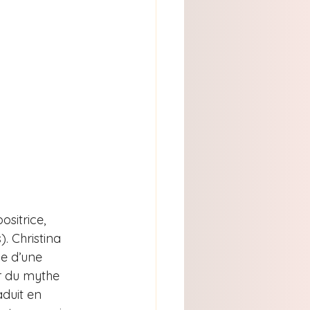
sitrice, 
 Christina 
ce d’une 
r du mythe 
aduit en 