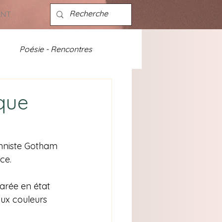
ENT
Poésie - Rencontres
ités - discographie
ique
nniste Gotham 
ce.
arée en état 
ux couleurs 