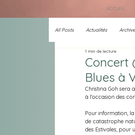
ACCUEIL
All Posts
Actualités
Archiv
1 min de lecture
Uncategorized
Prix Chans
Concert 
Blues à 
A l'affiche
Spécial 25 ans 
Christina Goh sera
à l’occasion des co
Pour information, l
de catastrophe natu
des Estivales, pour 