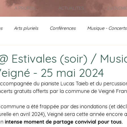
A PROPOS
ACTUALITES
EVENEM
es
Arts pluriels
Conférences
Musique - Concerts
on - Jardin de France
Rencontres Poétiques
Actual
@ Estivales (soir) / Mus
Veigné - 25 mai 2024
- Archives
 accompagnée du pianiste Lucas Taieb et du percussio
ncerts gratuits offerts par la commune de Veigné Fran
a commune a été frappée par des inondations (et décl
relle en avril 2024), Veigné sera cette année encore a
un 
intense moment de partage convivial pour tous.