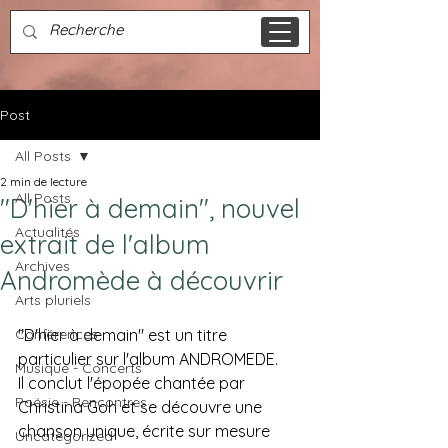
Post
All Posts
2 min de lecture
All Posts
"D'hier à demain", nouvel
Actualités
extrait de l'album
Archives
Andromède à découvrir
Arts pluriels
Conférences
"D'hier à demain" est un titre 
particulier sur l'album ANDROMEDE. 
Musique - Concerts
Il conclut l'épopée chantée par 
Poésie - Rencontres
Christina Goh et se découvre une 
chanson unique, écrite sur mesure 
Uncategorized