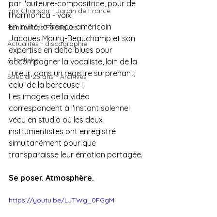
par l'auteure-compositrice, pour de 
Prix Chanson - Jardin de France
l'harmonica - voix.
En invité, le franco-américain 
Rencontres Poétiques
Jacques Moury-Beauchamp et son 
Actualités - discographie
expertise en delta blues pour 
A l'affiche
accompagner la vocaliste, loin de la 
fureur, dans un registre surprenant, 
Spécial 25 ans - Archives
celui de la berceuse !
Les images de la vidéo 
correspondent à l'instant solennel 
vécu en studio où les deux 
instrumentistes ont enregistré 
simultanément pour que 
transparaisse leur émotion partagée.
Se poser. Atmosphère.
https://youtu.be/LJTWg_0FGgM