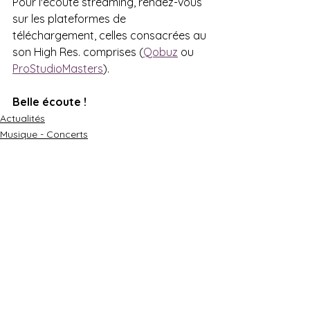
Pour l'écoute streaming, rendez-vous 
sur les plateformes de 
téléchargement, celles consacrées au 
son High Res. comprises (
Qobuz
 ou 
ProStudioMasters
).
Belle écoute !
Actualités
Musique - Concerts
Actualités - discographie
Voir tout
Posts récents