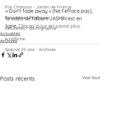
Prix Chanson - Jardin de France
« Don’t fade away » (Ne t’efface pas), 
Rencontres Poétiques
la vidéo de l’album JASMIN est en 
ligne. 
Cliquez pour en savoir plus.
Actualités - discographie
Actualités
A l'affiche
Archives
Spécial 25 ans - Archives
Voir tout
Posts récents