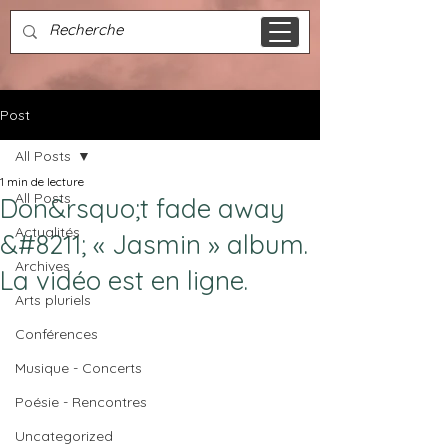
Post
All Posts
1 min de lecture
All Posts
Don&rsquo;t fade away
Actualités
&#8211; « Jasmin » album.
Archives
La vidéo est en ligne.
Arts pluriels
Conférences
Musique - Concerts
Poésie - Rencontres
Uncategorized