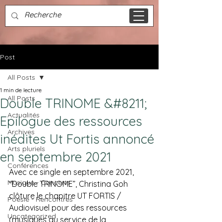
Post
All Posts
1 min de lecture
All Posts
Double TRINOME &#8211;
Actualités
Epilogue des ressources
Archives
inédites Ut Fortis annoncé
Arts pluriels
en septembre 2021
Conférences
Avec ce single en septembre 2021, 
Musique - Concerts
“Double TRINOME”, Christina Goh 
clôture le chapitre UT FORTIS / 
Poésie - Rencontres
Audiovisuel pour des ressources 
Uncategorized
(musiques au service de la 