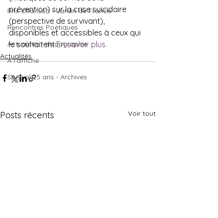
prévention) sur la crise suicidaire 
Prix Chanson - Jardin de France
(perspective de survivant), 
Rencontres Poétiques
disponibles et accessibles à ceux qui 
Actualités - discographie
le souhaitent.
En savoir plus.
Actualités
A l'affiche
Spécial 25 ans - Archives
Voir tout
Posts récents