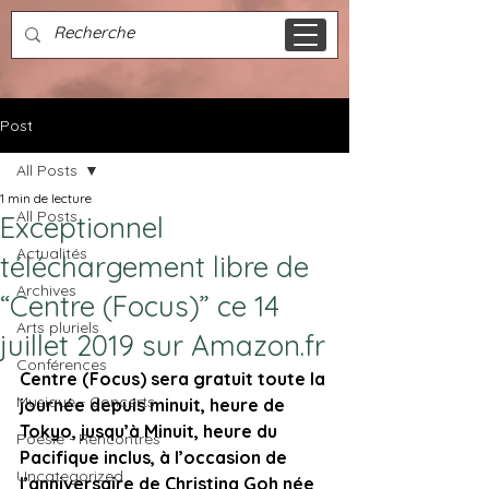
Post
All Posts
1 min de lecture
All Posts
Exceptionnel
Actualités
téléchargement libre de
Archives
“Centre (Focus)” ce 14
Arts pluriels
juillet 2019 sur Amazon.fr
Conférences
Centre (Focus) sera gratuit toute la 
Musique - Concerts
journée depuis minuit, heure de 
Tokyo, jusqu’à Minuit, heure du 
Poésie - Rencontres
Pacifique inclus, à l’occasion de 
Uncategorized
l’anniversaire de Christina Goh née 