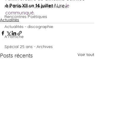
à Paris XII un 14 juillet !
 Lire 
le 
Prix Chanson - Jardin de France
communiqué
.
Rencontres Poétiques
Actualités
Actualités - discographie
A l'affiche
Spécial 25 ans - Archives
Voir tout
Posts récents