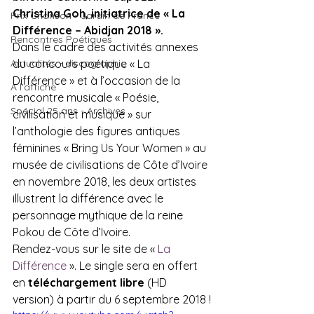
Christina Goh, initiatrice de « La 
Prix Chanson - Jardin de France
Différence – Abidjan 2018 ».
Rencontres Poétiques
Dans le cadre des activités annexes 
Actualités - discographie
du concours poétique « La 
Différence » et à l’occasion de la 
A l'affiche
rencontre musicale « Poésie, 
Spécial 25 ans - Archives
civilisation et musique » sur 
l’anthologie des figures antiques 
féminines « Bring Us Your Women » au 
musée de civilisations de Côte d’Ivoire 
en novembre 2018, les deux artistes 
illustrent la différence avec le 
personnage mythique de la reine 
Pokou de Côte d’Ivoire.
Rendez-vous sur le site de « 
La 
Différence 
». Le single sera en offert 
en 
téléchargement libre
 (HD 
version) à partir du 6 septembre 2018 !