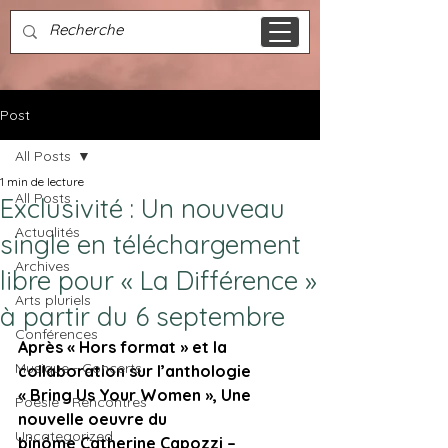
Post
All Posts
1 min de lecture
All Posts
Exclusivité : Un nouveau
Actualités
single en téléchargement
Archives
libre pour « La Différence »
Arts pluriels
à partir du 6 septembre
Conférences
Après « Hors format » et la 
Musique - Concerts
collaboration sur l’anthologie 
« Bring Us Your Women », Une 
Poésie - Rencontres
nouvelle oeuvre du 
Uncategorized
binôme Catherine Capozzi – 