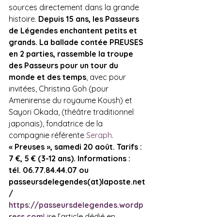
sources directement dans la grande 
histoire. 
Depuis 15 ans, les Passeurs 
de Légendes enchantent petits et 
grands. La ballade contée PREUSES 
en 2 parties, rassemble la troupe 
des Passeurs pour un tour du 
monde et des temps
, avec pour 
invitées, Christina Goh (pour 
Amenirense du royaume Koush) et 
Sayori Okada, (théâtre traditionnel 
japonais), fondatrice de la 
compagnie référente 
Seraph
. 
« Preuses », samedi 20 août. Tarifs : 
7 €, 5 € (3-12 ans). Informations : 
tél. 06.77.84.44.07 ou 
passeursdelegendes(at)laposte.net
/ 
https://passeursdelegendes.wordp
ress.com
Lire l’article dédié en 