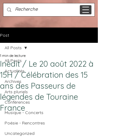
Post
All Posts
1 min de lecture
All Posts
Inédit / Le 20 août 2022 à
Actualités
15H / Célébration des 15
Archives
ans des Passeurs de
Arts pluriels
légendes de Touraine
Conférences
France
Musique - Concerts
Poésie - Rencontres
Uncategorized