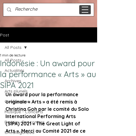
Post
All Posts
1 min de lecture
All Posts
Indonésie : Un award pour
Actualités
la performance « Arts » au
Archives
SIPA 2021
Arts pluriels
Un award pour la performance 
Conférences
originale « Arts » a été remis à 
Christina Goh par le comité du Solo 
Musique - Concerts
International Performing Arts 
Poésie - Rencontres
(SIPA) 2021 « The Great Light of 
Arts ». 
Merci au Comité 2021 de ce 
Uncategorized