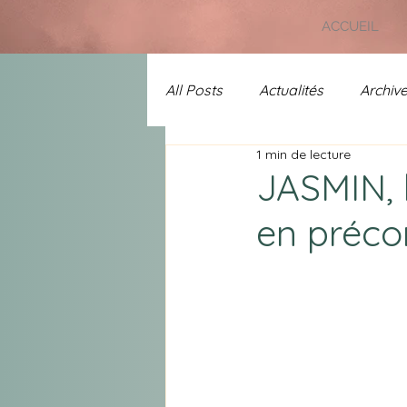
ACCUEIL
All Posts
Actualités
Archiv
1 min de lecture
Uncategorized
Prix Chans
JASMIN, 
en préco
A l'affiche
Spécial 25 ans 