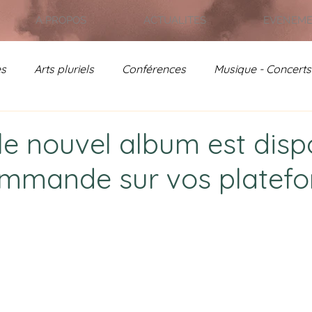
A PROPOS
ACTUALITES
EVENEM
es
Arts pluriels
Conférences
Musique - Concerts
on - Jardin de France
Rencontres Poétiques
Actual
le nouvel album est disp
mmande sur vos platef
- Archives