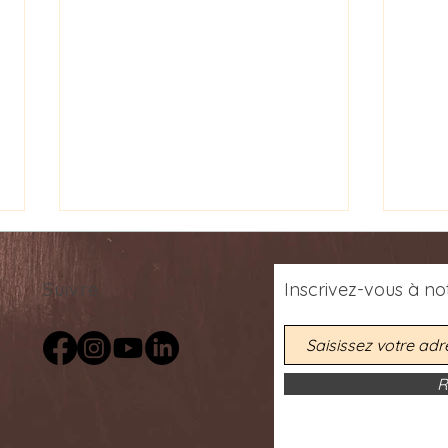
Suivre
Inscrivez-vous
à
not
R
Rencontres Poétiques: Poetic
Décou
Encounters Concert Series -
du P