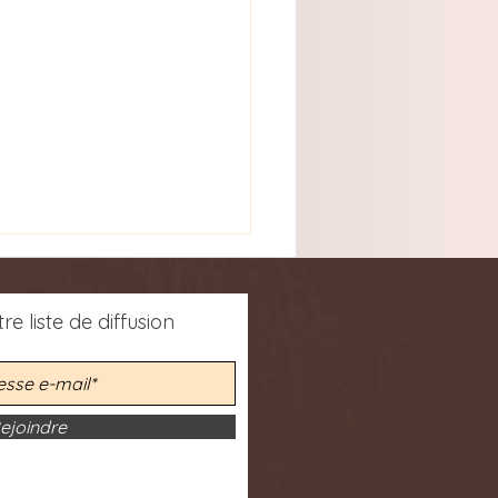
re liste de diffusion
ejoindre
vrir l'article scientifique
r. Emmanuel