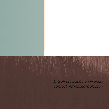
Contact
C. Goh est basée en France.
contact@christina-goh.com
15 octobre 2026 - 19H30 au
Sunside Paris France. Choisir