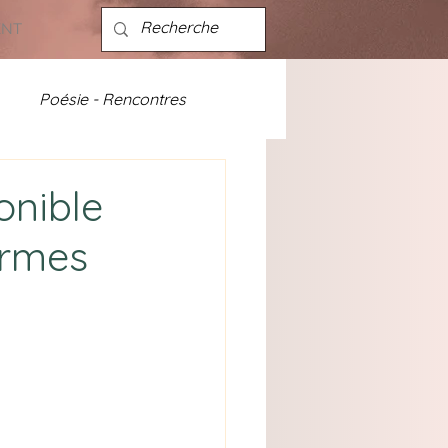
ENT
Poésie - Rencontres
ités - discographie
onible
ormes