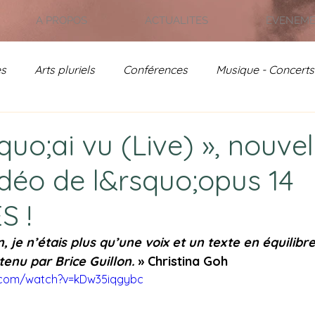
A PROPOS
ACTUALITES
EVENEM
es
Arts pluriels
Conférences
Musique - Concerts
on - Jardin de France
Rencontres Poétiques
Actual
quo;ai vu (Live) », nouvel
idéo de l&rsquo;opus 14
- Archives
S !
 je n’étais plus qu’une voix et un texte en équilibre 
tenu par Brice Guillon.
 » Christina Goh
.com/watch?v=kDw35iqgybc