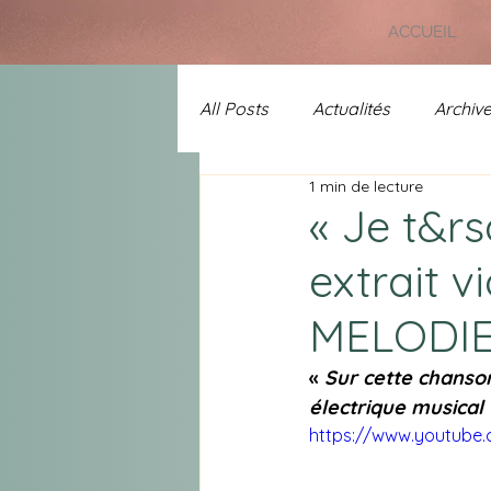
ACCUEIL
All Posts
Actualités
Archiv
1 min de lecture
Uncategorized
Prix Chans
« Je t&rs
extrait v
A l'affiche
Spécial 25 ans 
MELODIE
« 
Sur cette chanson,
électrique musical 
https://www.youtube