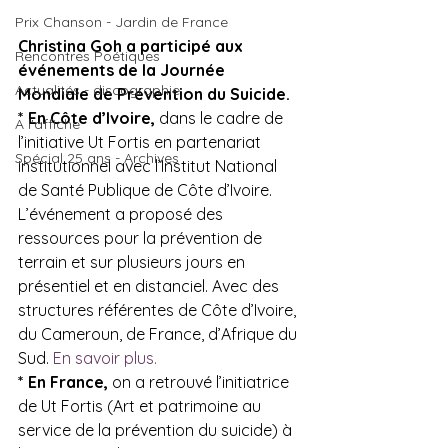
Prix Chanson - Jardin de France
Christina Goh a participé aux 
Rencontres Poétiques
événements de la Journée 
Actualités - discographie
Mondiale de Prévention du Suicide.
* En Côte d’Ivoire, 
dans le cadre de 
A l'affiche
l’initiative Ut Fortis en partenariat 
Spécial 25 ans - Archives
institutionnel avec l’Institut National 
de Santé Publique de Côte d’Ivoire. 
L’événement a proposé des 
ressources pour la prévention de 
terrain et sur plusieurs jours en 
présentiel et en distanciel. Avec des 
structures référentes de Côte d’Ivoire, 
du Cameroun, de France, d’Afrique du 
Sud. 
En savoir plus.
* En France, 
on a retrouvé l’initiatrice 
de Ut Fortis (Art et patrimoine au 
service de la prévention du suicide) à 