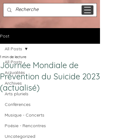
Post
All Posts
1 min de lecture
All Posts
Journée Mondiale de
Actualités
Prévention du Suicide 2023
Archives
(actualisé)
Arts pluriels
Conférences
Musique - Concerts
Poésie - Rencontres
Uncategorized