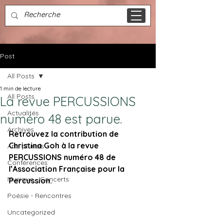
Post
All Posts
1 min de lecture
All Posts
La revue PERCUSSIONS
Actualités
numéro 48 est parue.
Archives
Retrouvez la contribution de 
Christina Goh à la revue 
Arts pluriels
PERCUSSIONS numéro 48 de 
Conférences
l’Association Française pour la 
Musique - Concerts
Percussion.
Poésie - Rencontres
Uncategorized