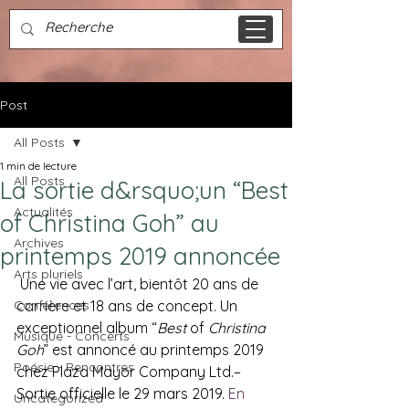
Post
All Posts
1 min de lecture
All Posts
La sortie d&rsquo;un “Best
Actualités
of Christina Goh” au
Archives
printemps 2019 annoncée
Arts pluriels
 Une vie avec l’art, bientôt 20 ans de 
Conférences
carrière et 18 ans de concept. Un 
exceptionnel album “
Best
 of 
Christina 
Musique - Concerts
Goh
” est annoncé au printemps 2019 
Poésie - Rencontres
chez Plaza Mayor Company Ltd.– 
Sortie officielle le 29 mars 2019. 
En 
Uncategorized