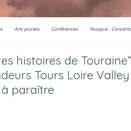
A PROPOS
ACTUALITES
EVENEM
es
Arts pluriels
Conférences
Musique - Concerts
on - Jardin de France
Rencontres Poétiques
Actual
tes histoires de Touraine
eurs Tours Loire Valley
- Archives
à paraître