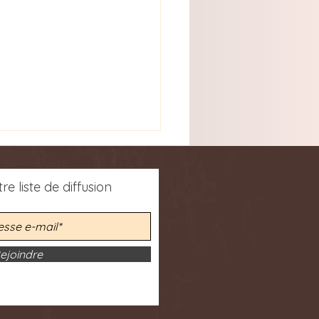
re liste de diffusion
ejoindre
- « Aux racines du ciel »
anson lauréate (section
Prix Christina Goh) des