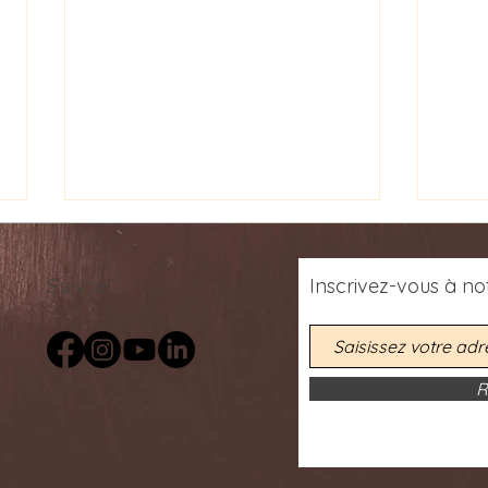
Suivre
Inscrivez-vous
à
not
R
Découvrir l'article scientifique
2026 
du Pr. Emmanuel
- Ch
Banywesize dans la revue
G – 