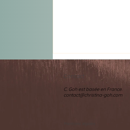
Contact
C. Goh est basée en France.
contact@christina-goh.com
Rencontres Poétiques: Poetic
Encounters Concert Series -
25 & 26 septembre 2026
Mentions légales