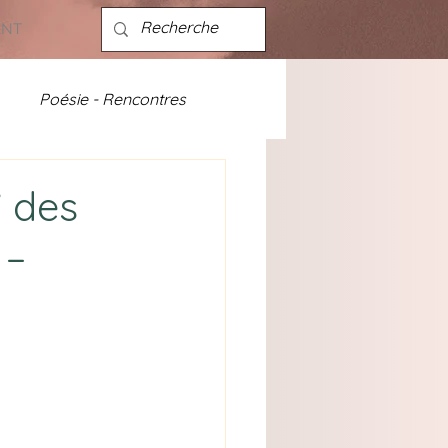
ENT
Poésie - Rencontres
ités - discographie
” des
 –