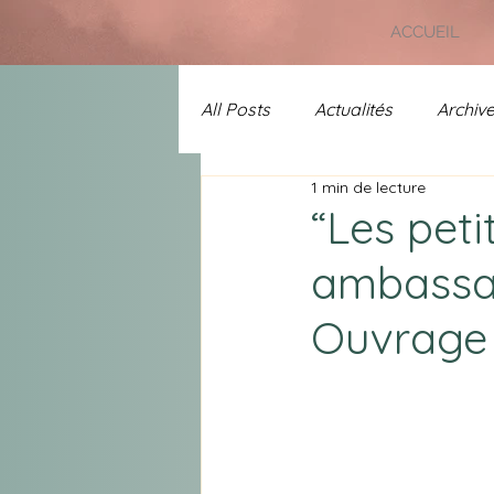
ACCUEIL
All Posts
Actualités
Archiv
1 min de lecture
Uncategorized
Prix Chans
“Les peti
ambassad
A l'affiche
Spécial 25 ans 
Ouvrage 