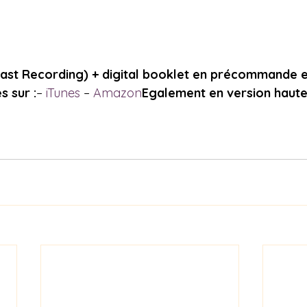
 Cast Recording) + digital booklet en précommande e
s sur :
– 
iTunes
 – 
Amazon
Egalement en version haute 