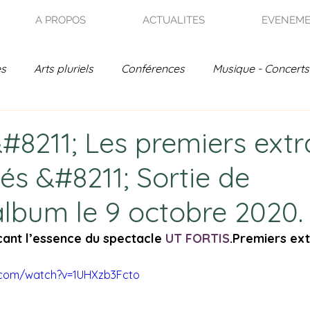
A PROPOS
ACTUALITES
EVENEM
es
Arts pluriels
Conférences
Musique - Concerts
on - Jardin de France
Rencontres Poétiques
Actual
#8211; Les premiers extra
tés &#8211; Sortie de
- Archives
album le 9 octobre 2020.
açant l’essence du spectacle 
UT FORTIS
.Premiers ext
.com/watch?v=1UHXzb3Fcto