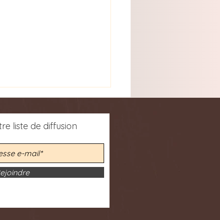
re liste de diffusion
ejoindre
vrir l'article scientifique
r. Emmanuel
wesize dans la revue
ologia socială de