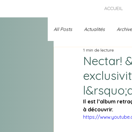
ACCUEIL
All Posts
Actualités
Archiv
1 min de lecture
Uncategorized
Prix Chans
Nectar! &
exclusivi
A l'affiche
Spécial 25 ans 
l&rsquo;
Il est l’album retr
à découvrir.
https://www.youtube