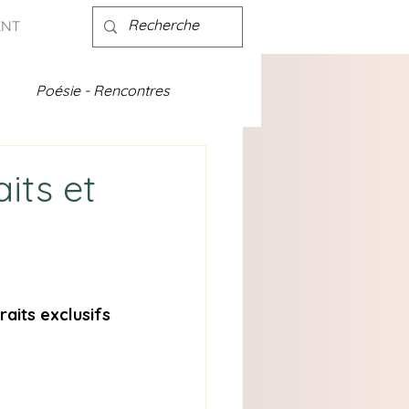
ENT
Poésie - Rencontres
ités - discographie
its et
raits exclusifs 