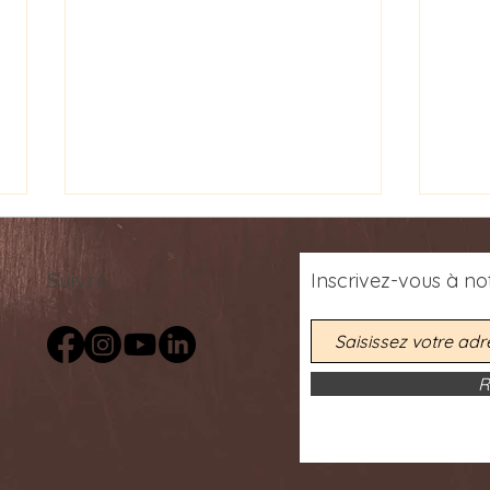
Suivre
Inscrivez-vous
à
not
R
Rencontres Poétiques: Poetic
Décou
Encounters Concert Series -
du P
25 & 26 septembre 2026
Bany
Psih