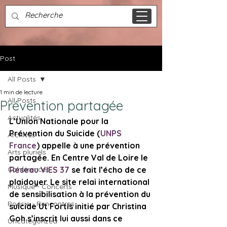
Post
All Posts
1 min de lecture
All Posts
Prévention partagée
Actualités
L’Union Nationale pour la 
Prévention du Suicide (
UNPS 
Archives
France
) appelle à une prévention 
Arts pluriels
partagée. En Centre Val de Loire le 
Conférences
Réseau VIES 37
 se fait l’écho de ce 
plaidoyer. Le site relai international 
Musique - Concerts
de sensibilisation à la prévention du 
Poésie - Rencontres
suicide Ut Fortis initié par Christina 
Goh s’inscrit lui aussi dans ce 
Uncategorized