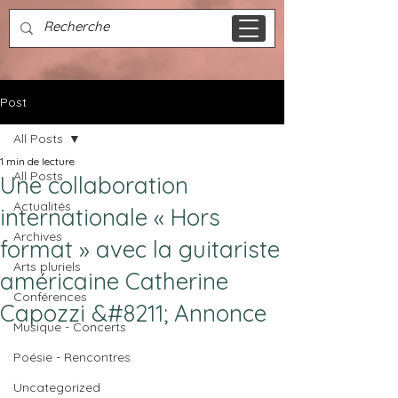
Post
All Posts
1 min de lecture
All Posts
Une collaboration
Actualités
internationale « Hors
Archives
format » avec la guitariste
Arts pluriels
américaine Catherine
Conférences
Capozzi &#8211; Annonce
Musique - Concerts
Poésie - Rencontres
Uncategorized