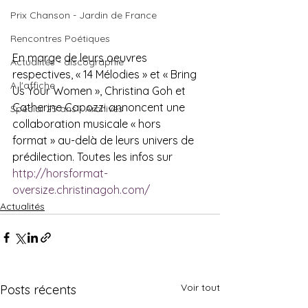
Prix Chanson - Jardin de France
Rencontres Poétiques
En marge de leurs oeuvres 
Actualités - discographie
respectives, « 14 Mélodies » et « Bring 
A l'affiche
Us Your Women », Christina Goh et 
Catherine Capozzi annoncent une 
Spécial 25 ans - Archives
collaboration musicale « hors 
format » au-delà de leurs univers de 
prédilection. Toutes les infos sur 
http://horsformat-
oversize.christinagoh.com/
Actualités
Voir tout
Posts récents