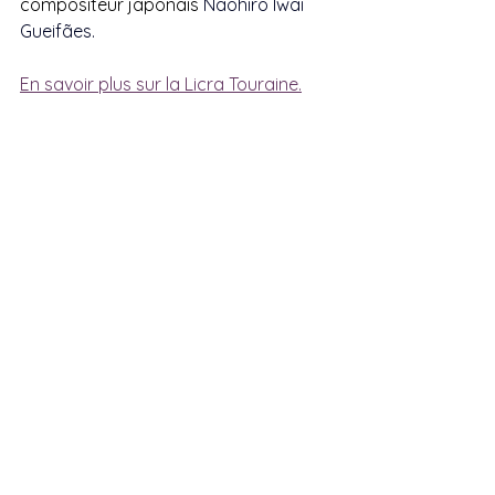
compositeur japonais 
Naohiro Iwai 
Gueifães
.
En savoir plus sur la Licra Touraine.
Licra Touraine
Cesaria Evora
Actualités
Arts pluriels
Musique - Concerts
Voir tout
Posts récents