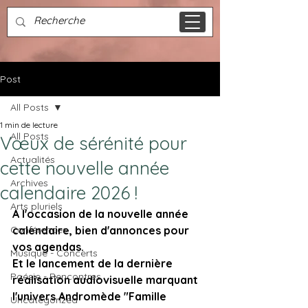
Post
All Posts
1 min de lecture
All Posts
Vœux de sérénité pour
Actualités
cette nouvelle année
Archives
calendaire 2026 !
Arts pluriels
A l'occasion de la nouvelle année 
Conférences
calendaire, bien d'annonces pour 
vos agendas.
Musique - Concerts
Et le lancement de la dernière 
Poésie - Rencontres
réalisation audiovisuelle marquant 
l'univers Andromède "Famille 
Uncategorized