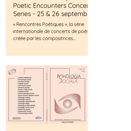
Poetic Encounters Concert
Series - 25 & 26 septembre
2026
« Rencontres Poétiques », la série
internationale de concerts de poésie
créée par les compositrices
internationales Christina Goh et Mary
Bichner, aura lieu aux États-Unis les
25 et 26 septembre 2026 à
l'historique Mount Auburn Cemetery,
à Cambridge, dans le Massachusetts,
USA. Rencontres Poétiques est une
série de concerts internationaux
axée sur la poésie, mettant en scène
des arrangements musicaux
composés pour des poèmes
classiques en français et en anglais,
inspirés des