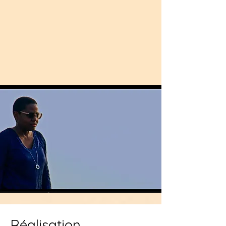
octobre 2026. PRIX LITTERAIRES
JARDIN DE FRANCE Félicitations à
tous les participants ! Concernant la
section G – Prix Chanson Christina
Goh, pour rappel, la chanson
originale candidate pouvait être
interprétée en a capella par l'auteu
Réalisation