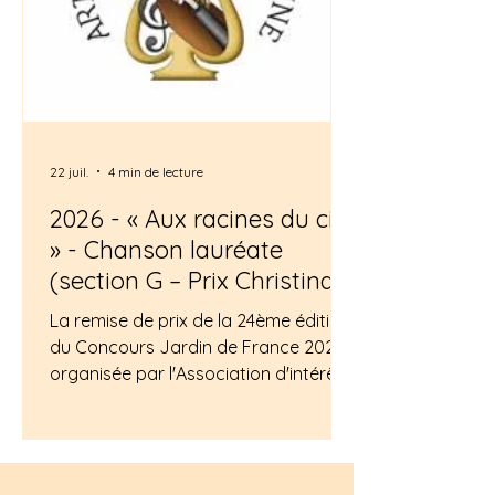
(environ 150 lei roumains
22 juil.
4 min de lecture
2026 - « Aux racines du ciel
» - Chanson lauréate
(section G – Prix Christina
Goh) des Prix littéraires
La remise de prix de la 24ème édition
Jardin de France
du Concours Jardin de France 2026,
organisée par l'Association d'intérêt
général Art et Poésie de Touraine
(depuis 1955) et l’Académie Octaède
pour la sauvegarde du sonnet
régulier aura lieu en France le 25