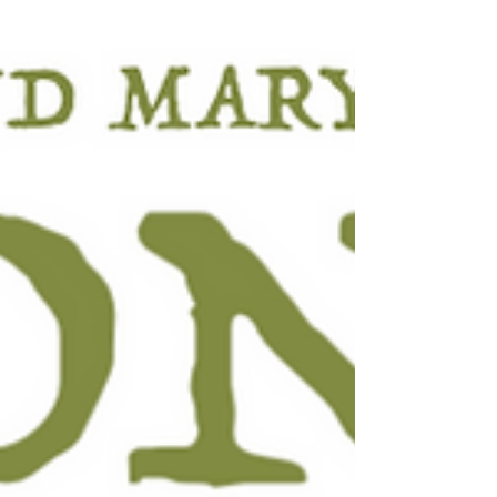
(voir sur l'affiche) valable également sur le
tarif CARRE OR. Surtout, la possibilité de
choisir directement votre place bien à
l'avance ! https://www.sunset-
sunside.com/concert/christina-goh