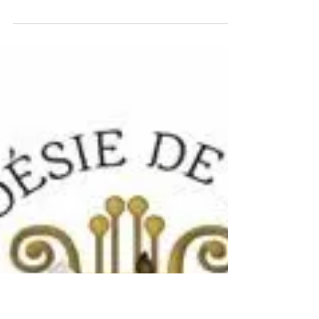
A retrouver dans l'édition 57 de la revue
scientifique Psihologia socială de
l'Université historique Alexandru-Ioan-Cuza
din Lași de Roumanie (psychologie
sociale), l'article "Christina Goh, une
poétique de la traversée entre corps, voix
et mémoires" par le Professeur Emmanuel
Banywesize. La revue en version papier
comporte des articles en roumain, anglais
et français. Elle est disponible à l'achat et
livrée dans le monde entier, y compris en
France (environ 150 lei roumains