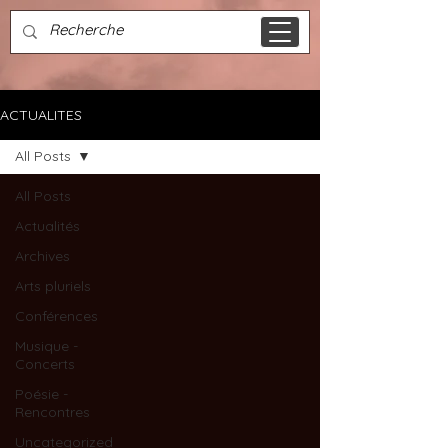
ACTUALITES
All Posts
All Posts
Actualités
Archives
Arts pluriels
Conférences
Musique -
Concerts
Poésie -
Rencontres
Uncategorized