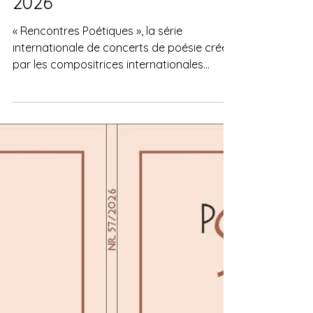
Poetic Encounters Concert
Series - 25 & 26 septembre
2026
« Rencontres Poétiques », la série
internationale de concerts de poésie créée
par les compositrices internationales
Christina Goh et Mary Bichner, aura lieu aux
États-Unis les 25 et 26 septembre 2026 à
l'historique Mount Auburn Cemetery, à
Cambridge, dans le Massachusetts, USA.
Rencontres Poétiques est une série de
concerts internationaux axée sur la poésie,
mettant en scène des arrangements
musicaux composés pour des poèmes
classiques en français et en anglais,
inspirés des