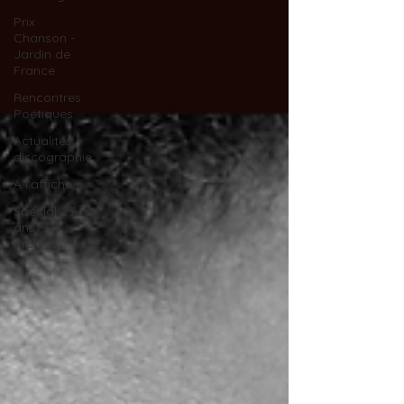
Prix
Chanson -
Jardin de
France
Rencontres
Poétiques
Actualités -
discographie
A l'affiche
Spécial 25
ans -
Archives