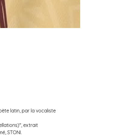
e latin, par la vocaliste 
lations)", extrait 
mé, STONI.