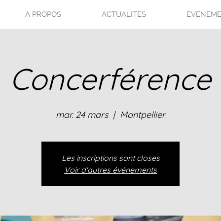
A PROPOS
ACTUALITES
EVENEM
Concerférence
mar. 24 mars
  |  
Montpellier
Les inscriptions sont closes
Voir d'autres événements