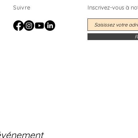
Suivre
Inscrivez-vous
à
not
R
 événement