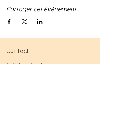
Partager cet événement
Contact
C. Goh est basée en France.
contact@christina-goh.com
Suivre
Inscrivez-vous
à
notre liste de
diffusion