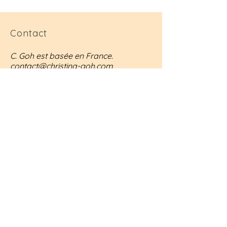
Contact
C. Goh est basée en France.
contact@christina-goh.com
Suivre
Inscrivez-vous
à
notre liste de
diffusion
Rejoindre