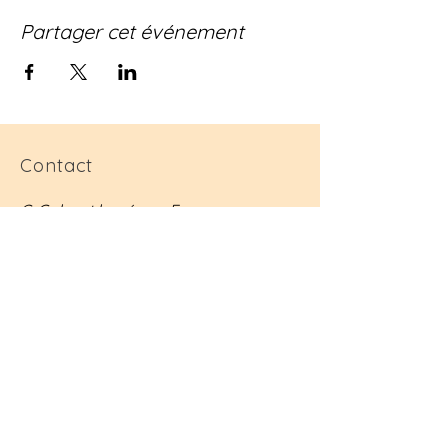
Partager cet événement
Contact
C. Goh est basée en France.
contact@christina-goh.com
Suivre
Inscrivez-vous
à
notre liste de
diffusion