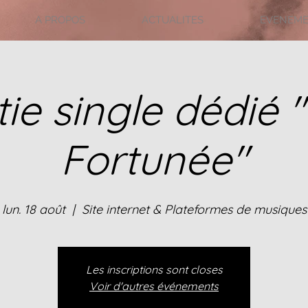
A PROPOS
ACTUALITES
EVENEM
tie single dédié 
Fortunée"
lun. 18 août
  |  
Site internet & Plateformes de musiques
Les inscriptions sont closes
Voir d'autres événements