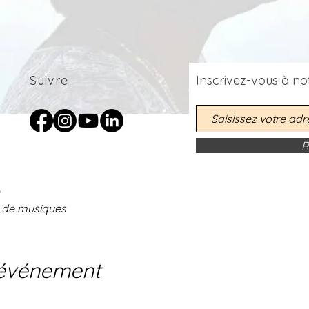
Suivre
Inscrivez-vous
à
not
R
s de musiques
'événement