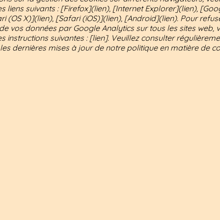
es liens suivants : [Firefox](lien), [Internet Explorer](lien), [G
ari (OS X)](lien), [Safari (iOS)](lien), [Android](lien). Pour refus
on de vos données par Google Analytics sur tous les sites web, v
es instructions suivantes : [lien]. Veuillez consulter régulièreme
es dernières mises à jour de notre politique en matière de co