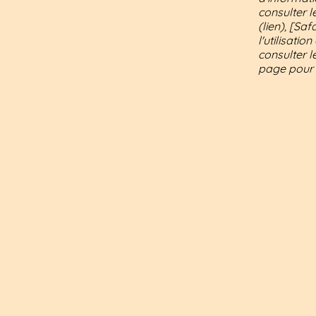
consulter l
(lien), [Saf
l'utilisati
consulter l
page pour l