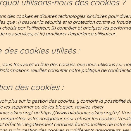
rquoi utilisons-nous des cookies ?
ons des cookies et d'autres technologies similaires pour diver
les que : i) assurer la sécurité et la protection contre la fraude, 
 choisis par l'utilisateur, iii) contrôler et analyser les perform
 de nos services, et iv) améliorer l'expérience utilisateur.
e des cookies utilisés :
 vous trouverez la liste des cookies que nous utilisons sur notr
'informations, veuillez consulter notre politique de confidential
tion des cookies :
oir plus sur la gestion des cookies, y compris la possibilité de
de les supprimer ou de les bloquer, veuillez visiter
outcookies.org/
ou
https://www.allaboutcookies.org/fr/.
Vous
paramétrer votre navigateur pour refuser les cookies. Veuill
it affecter négativement certaines fonctionnalités de notre si
ons sur la gestion des cookies sur différents navigateurs, veui