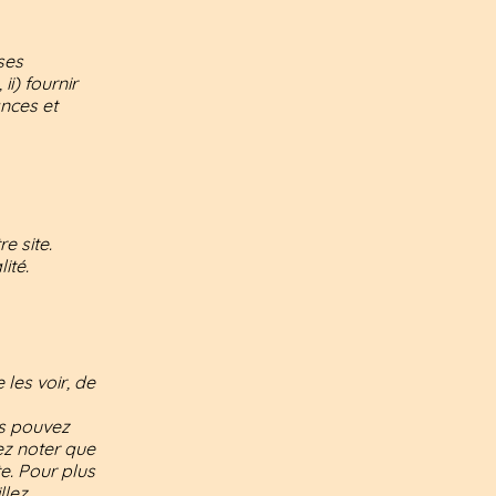
ses
ii) fournir
ances et
e site.
ité.
 les voir, de
 pouvez
ez noter que
te. Pour plus
llez