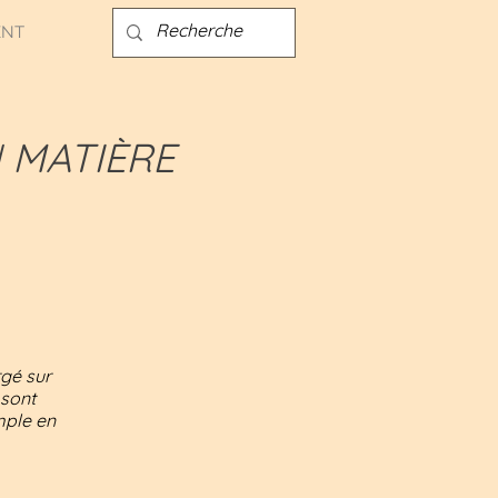
ENT
N MATIÈRE
rgé sur
 sont
emple en