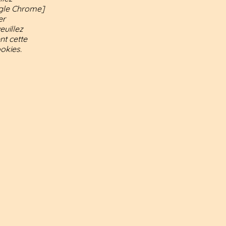
oogle Chrome]
er
euillez
nt cette
okies.