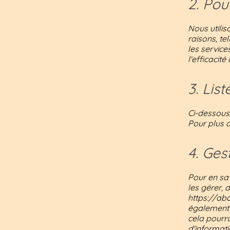
2. Pou
Nous utilis
raisons, tel
les services
l'efficacité
3. List
Ci-dessous,
Pour plus d
4. Ges
Pour en sav
les gérer, 
https://ab
également 
cela pourra
d'informati