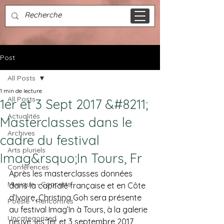
Post
All Posts
1 min de lecture
All Posts
1er et 3 Sept 2017 &#8211;
Actualités
Masterclasses dans le
Archives
cadre du festival
Arts pluriels
Imag&rsquo;In Tours, Fr
Conférences
Après les masterclasses données 
Musique - Concerts
dans la capitale française et en Côte 
d’Ivoire, Christina Goh sera présente 
Poésie - Rencontres
au festival Imag’In à Tours, à la galerie 
Uncategorized
neuve, les 1er et 3 septembre 2017 