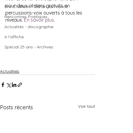
pour deux ateliers gratuits en 
Prix Chanson - Jardin de France
percussions-voix ouverts à tous les 
Rencontres Poétiques
niveaux. 
En savoir plus
.
Actualités - discographie
A l'affiche
Spécial 25 ans - Archives
Actualités
Voir tout
Posts récents