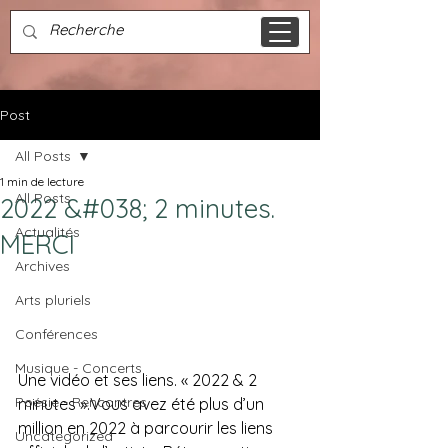
Post
All Posts
1 min de lecture
All Posts
2022 &#038; 2 minutes.
Actualités
MERCI
Archives
Arts pluriels
Conférences
Musique - Concerts
Une vidéo et ses liens. « 2022 & 2 
Poésie - Rencontres
minutes ».Vous avez été plus d’un 
million en 2022 à parcourir les liens 
Uncategorized