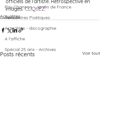
officiels de l’artiste. Rétrospective en 
Prix Chanson - Jardin de France
images. 
CLIQUEZ.
Actualités
Rencontres Poétiques
Actualités - discographie
A l'affiche
Spécial 25 ans - Archives
Voir tout
Posts récents