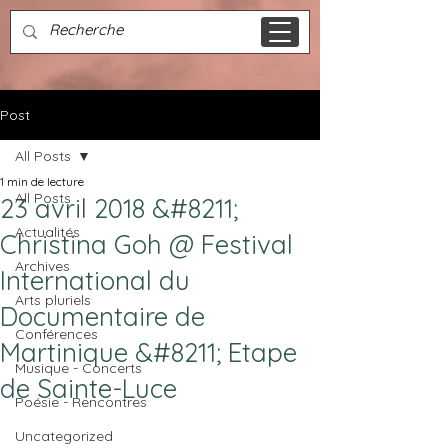
Post
All Posts
1 min de lecture
All Posts
23 avril 2018 &#8211;
Actualités
Christina Goh @ Festival
Archives
International du
Arts pluriels
Documentaire de
Conférences
Martinique &#8211; Etape
Musique - Concerts
de Sainte-Luce
Poésie - Rencontres
Uncategorized