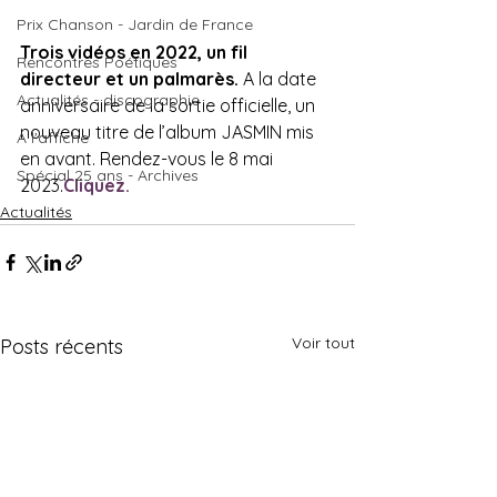
Prix Chanson - Jardin de France
Trois vidéos en 2022, un fil 
Rencontres Poétiques
directeur et un palmarès.
 A la date 
Actualités - discographie
anniversaire de la sortie officielle, un 
nouveau titre de l’album JASMIN mis 
A l'affiche
en avant. Rendez-vous le 8 mai 
Spécial 25 ans - Archives
2023.
Cliquez.
Actualités
Voir tout
Posts récents