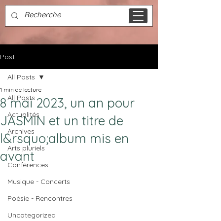
Post
All Posts
1 min de lecture
All Posts
8 mai 2023, un an pour
Actualités
JASMIN et un titre de
Archives
l&rsquo;album mis en
Arts pluriels
avant
Conférences
Musique - Concerts
Poésie - Rencontres
Uncategorized