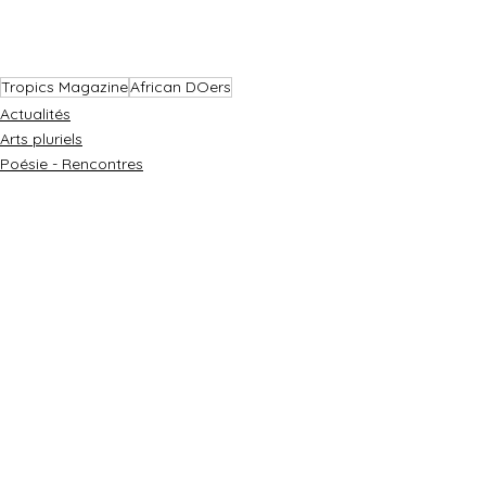
Tropics Magazine
African DOers
Actualités
Arts pluriels
Poésie - Rencontres
Voir tout
Posts récents