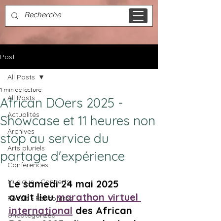
Post
All Posts
1 min de lecture
All Posts
African DOers 2025 -
Actualités
Showcase et 11 heures non
Archives
stop au service du
Arts pluriels
partage d'expérience
Conférences
Musique - Concerts
Le samedi 24 mai 2025 
avait lieu 
marathon virtuel 
Poésie - Rencontres
international
 des African 
Uncategorized