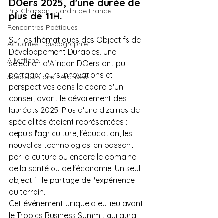
DOers 2025, d'une durée de 
Prix Chanson - Jardin de France
plus de 11H.
Rencontres Poétiques
Sur les thématiques des Objectifs de 
Actualités - discographie
Développement Durables, une 
A l'affiche
sélection d'African DOers ont pu 
partager leurs innovations et 
Spécial 25 ans - Archives
perspectives dans le cadre d'un 
conseil, avant le dévoilement des 
lauréats 2025. Plus d'une dizaines de 
spécialités étaient représentées : 
depuis l'agriculture, l'éducation, les 
nouvelles technologies, en passant 
par la culture ou encore le domaine 
de la santé ou de l'économie. Un seul 
objectif : le partage de l'expérience 
du terrain.
Cet événement unique a eu lieu avant 
le Tropics Business Summit qui aura 