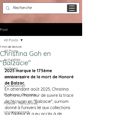
Post
All Posts
1 min de lecture
All Posts
Christina Goh en
Actualités
"Balzacie"
Archives
2025 marque le 175ème 
anniversaire de la mort de Honoré 
Arts pluriels
de Balzac.
Conférences
En attendant août 2025, Christina 
Musique - Concerts
Goh a eu l'honneur de suivre la trace 
de l'écrivain en "Balzacie", surnom 
Poésie - Rencontres
donné à l'univers lié aux collections 
Uncategorized
sur l'auteur et a eu accès à de 