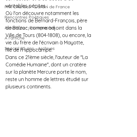
véritables pépites :
Prix Chanson - Jardin de France
Où l'on découvre notamment les 
Rencontres Poétiques
fonctions de Bernard-François, père 
Actualités - discographie
de Balzac, comme adjoint dans la 
Ville de Tours (804-1808), ou encore, la 
A l'affiche
vie du frère de l'écrivain à Mayotte, 
Spécial 25 ans - Archives
l'île de l'Hippocampe. 
Dans ce 21ème siècle, l'auteur de "La 
Comédie Humaine", dont un cratère 
sur la planète Mercure porte le nom, 
reste un homme de lettres étudié sur 
plusieurs continents.