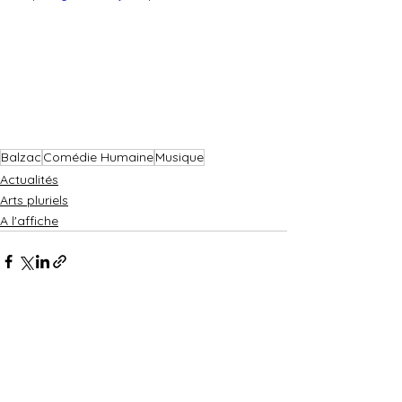
Balzac
Comédie Humaine
Musique
Actualités
Arts pluriels
A l'affiche
Voir tout
Posts récents