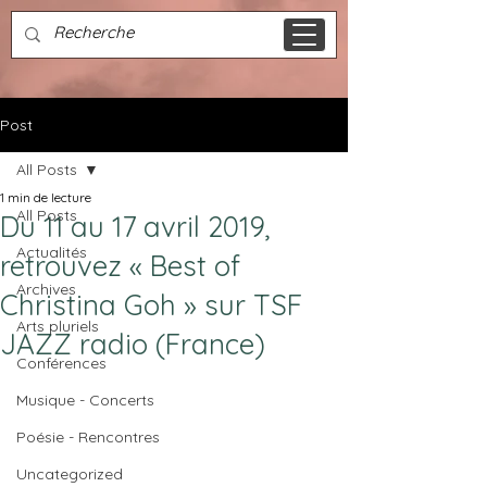
Post
All Posts
1 min de lecture
All Posts
Du 11 au 17 avril 2019,
Actualités
retrouvez « Best of
Archives
Christina Goh » sur TSF
Arts pluriels
JAZZ radio (France)
Conférences
Musique - Concerts
Poésie - Rencontres
Uncategorized