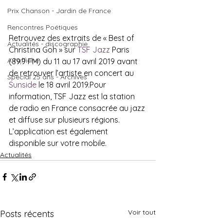
Prix Chanson - Jardin de France
Rencontres Poétiques
Retrouvez des extraits de « Best of 
Actualités - discographie
Christina Goh » sur 
TSF Jazz
 Paris 
A l'affiche
(89.9 FM) du 11 au 17 avril 2019 avant 
de retrouver l’artiste en concert au 
Spécial 25 ans - Archives
Sunside
 le 18 avril 2019.Pour 
information, TSF Jazz est la station 
de radio en France consacrée au jazz 
et diffuse sur plusieurs régions.  
L’application est également 
disponible sur votre mobile.
Actualités
Voir tout
Posts récents