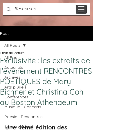
Post
All Posts
1 min de lecture
All Posts
Exclusivité : les extraits de
Actualités
l'événement RENCONTRES
Archives
POETIQUES de Mary
Arts pluriels
Bichner et Christina Goh
Conférences
au Boston Athenaeum
Musique - Concerts
Poésie - Rencontres
Une 4ème édition des 
Uncategorized