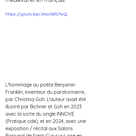
https://youtu.be/JNorS85i7wQ
L'hommage au poète Benjamin 
Franklin, inventeur du paratonnerre, 
par Christina Goh. L'auteur avait été 
illustré par Bichner et Goh en 2023 
avec la sorte du single INNOVE 
(Pratique ode), et en 2024, avec une 
exposition / récital aux Salons 
Ronsard de Saint-Cyr-sur-Loire en 