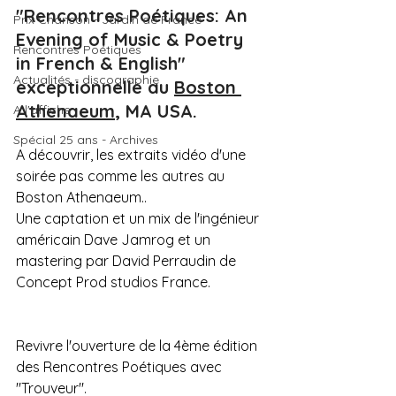
"Rencontres Poétiques: An 
Prix Chanson - Jardin de France
Evening of Music & Poetry 
Rencontres Poétiques
in French & English" 
Actualités - discographie
exceptionnelle au 
Boston 
Athenaeum
, MA USA.
A l'affiche
Spécial 25 ans - Archives
A découvrir, les extraits vidéo d'une 
soirée pas comme les autres au 
Boston Athenaeum..
Une captation et un mix de l'ingénieur 
américain Dave Jamrog et un 
mastering par David Perraudin de 
Concept Prod studios France.
Revivre l'ouverture de la 4ème édition 
des Rencontres Poétiques avec 
"Trouveur".