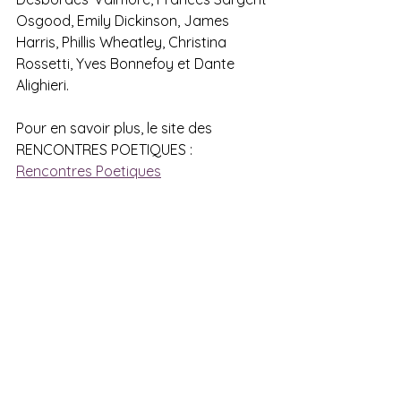
Osgood, Emily Dickinson, James 
Harris, Phillis Wheatley, Christina 
Rossetti, Yves Bonnefoy et Dante 
Alighieri.
Pour en savoir plus, le site des 
RENCONTRES POETIQUES :
Rencontres Poetiques
Consulter également le site de la 
vocaliste et orchestratrice MARY 
BICHNER :
www.marybichner.com
Boston Athenæum
Mary Bichner
Actualités
A l'affiche
Poésie - Rencontres