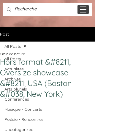
Post
All Posts
1 min de lecture
All Posts
Hors format &#8211;
Actualités
Oversize showcase
Archives
&#8211; USA (Boston
Arts pluriels
&#038; New York)
Conférences
Musique - Concerts
Poésie - Rencontres
Uncategorized